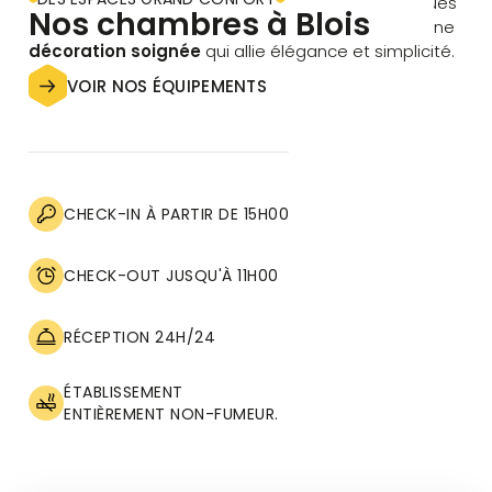
Découvrez nos
74 chambres climatisées
, conçues
Nos chambres à Blois
pour accueillir de 1 à 7 personnes, chacune avec une
décoration soignée
qui allie élégance et simplicité.
VOIR NOS ÉQUIPEMENTS
CHECK-IN À PARTIR DE 15H00
CHECK-OUT JUSQU'À 11H00
RÉCEPTION 24H/24
ÉTABLISSEMENT
ENTIÈREMENT NON-FUMEUR.