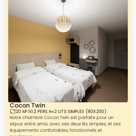
Cocon Twin
Photos non disponibles pour le moment
20 M²
2 PERS.
2 LITS SIMPLES (80X200)
Notre chambre Cocon Twin est parfaite pour un
VOIR PLUS DE PHOTOS
séjour entre amis, avec ses deux lits simples, et ses
équipements confortables, fonctionnels et