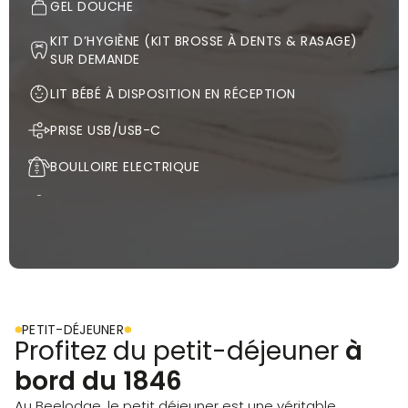
GEL DOUCHE
KIT D’HYGIÈNE (KIT BROSSE À DENTS & RASAGE)
SUR DEMANDE
LIT BÉBÉ À DISPOSITION EN RÉCEPTION
PRISE USB/USB-C
BOULLOIRE ELECTRIQUE
CINTRES
SERVIETTES
LISEUSE
SÈCHE-CHEVEUX
PETIT-DÉJEUNER
Profitez du petit-déjeuner
à
bord du 1846
Au Beelodge, le petit déjeuner est une véritable