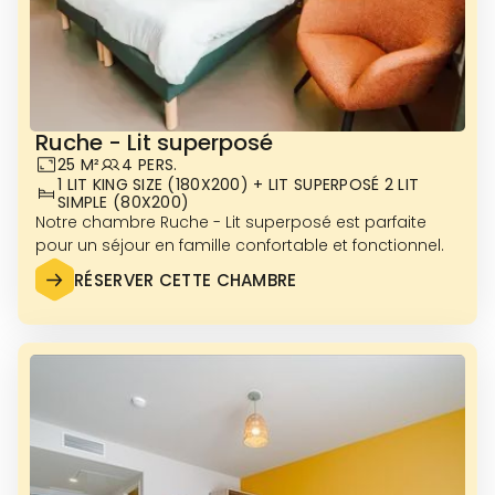
Ruche - Lit superposé
Photos non disponibles pour le moment
25 M²
4 PERS.
1 LIT KING SIZE (180X200) + LIT SUPERPOSÉ 2 LIT
SIMPLE (80X200)
VOIR PLUS DE PHOTOS
Notre chambre Ruche - Lit superposé est parfaite
pour un séjour en famille confortable et fonctionnel.
RÉSERVER CETTE CHAMBRE